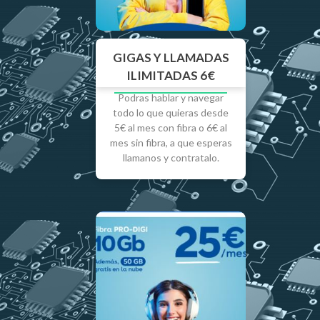
GIGAS Y LLAMADAS
ILIMITADAS 6€
Podras hablar y navegar
todo lo que quieras desde
5€ al mes con fibra o 6€ al
mes sin fibra, a que esperas
llamanos y contratalo.